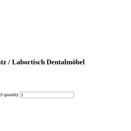
z / Labortisch Dentalmöbel
l quantity