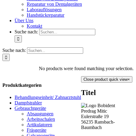
Reparatur von Dentalgeräten
Laborauflösungen
Handstückreparatur
Über Uns
Kontakt
Suche nach:
Suche nach:
No products were found matching your selection.
Close product quick view
×
Produktkategorien
Titel
Behandlungseinheit/ Zahnarztstuhl
Dampfstrahler
Gebrauchtgeräte
Predrag Mitic
Absaugungen
Eulerstraße 19
Arbeitsschalen
56235 Ransbach-
Artikulatoren
Baumbach
Fräsgeräte
Galvanogeräte