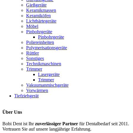
Gießgeräte
Keramikmassen
Keramiköfen
Lichthärtegeräte
Möbel
Pinbohrgeräte
Pinbohrgeräte
Poliereinheiten
Polymerisations​geräte
Rüttler
Sonstiges
Technikmaschin​en
Trimmer
Lasergeräte
Trimmer
Vakuumanmischg​eräte
Vorwärmen
Tiefziehgerät
Über Uns
Bobi Dent ist Ihr
zuverlässiger Partner
für Dentalbedarf seit 2011.
Vertrauen Sie auf unsere langjährige Erfahrung.